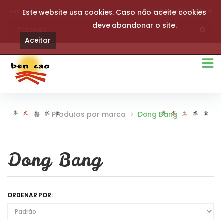
Eur
Este website usa cookies. Caso não aceite cookies
0 item(s)- 0,00€
deve abandonar o site.
Aceitar
Produtos por marca
Dong Bang
Dong Bang
ORDENAR POR: