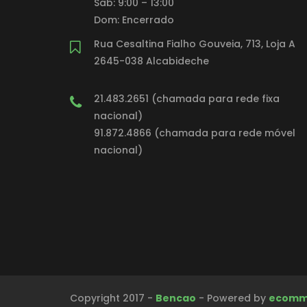
Sab: 9:00 – 13:00
Dom: Encerrado
Rua Cesaltina Fialho Gouveia, 713, Loja A
2645-038 Alcabideche
21.483.2651 (chamada para rede fixa
nacional)
91.872.4866 (chamada para rede móvel
nacional)
Copyright 2017 -
Bencao
- Powered by
ecomm