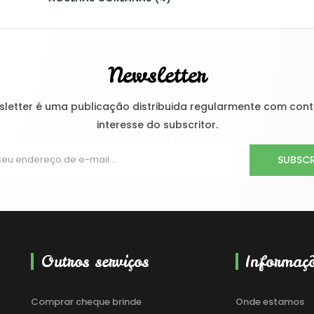
Newsletter
letter é uma publicação distribuida regularmente com con
interesse do subscritor.
SUBSC
Outros serviços
Informaç
Comprar cheque brinde
Onde estamos