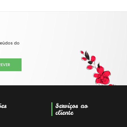
teúdos do
REVER
ões
Serviços ao
cliente